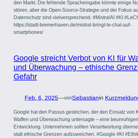
den Markt. Die fehlende Spracheingabe könnte einige Nu
stören, aber die Open-Source-Strategie und der Fokus au
Datenschutz sind vielversprechend. #MistralAI #KI #LeC
https://stadt-bremerhaven.de/mistral-bringt-le-chat-auf-
smartphones/
Google streicht Verbot von KI für W
und Überwachung – ethische Grenz
Gefahr
Feb. 6, 2025
—
Sebastian
in
Kurzmeldun
von
Google hat den Passus gestrichen, der den Einsatz von K
Waffen und Überwachung untersagte – eine beunruhige
Entwicklung. Unternehmen sollten Verantwortung übern
statt ethische Grenzen aufzuweichen. #Google #KI #Ethi