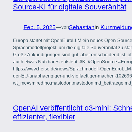
Source-KI für digitale Souveränität
Feb. 5, 2025
—
Sebastian
in
Kurzmeldun
von
Europa startet mit OpenEuroLLM ein neues Open-Source
Sprachmodellprojekt, um die digitale Souveränität zu stä
Große Ankündigungen sind gut, aber entscheidend ist, 
auch etwas Nutzbares entsteht. #KI #OpenSource #Euro
https://www.heise.de/news/Sprachmodell-OpenEuroLLM-s
der-EU-unabhaengiger-und-vielfaeltiger-machen-102696
wt_mc=sm.red.ho.mastodon.mastodon.md_beitraege.md
OpenAI veröffentlicht o3-mini: Schne
effizienter, flexibler