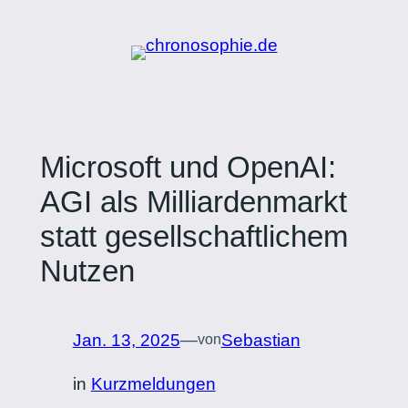
Zum
Inhalt
springen
Microsoft und OpenAI:
AGI als Milliardenmarkt
statt gesellschaftlichem
Nutzen
Jan. 13, 2025
—
Sebastian
von
in
Kurzmeldungen