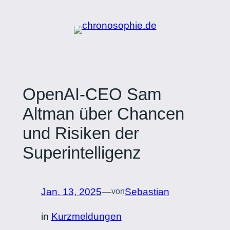
Zum
Inhalt
springen
OpenAI-CEO Sam
Altman über Chancen
und Risiken der
Superintelligenz
Jan. 13, 2025
—
Sebastian
von
in
Kurzmeldungen